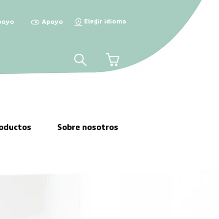
Elegir idioma
poyo

Apoyo

📍
🛒
roductos
Sobre nosotros