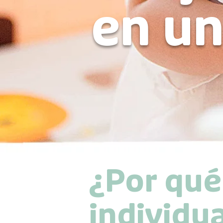
en u
¿Por qué
individ