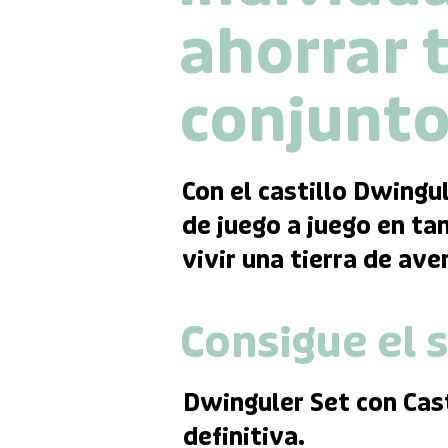
ahorrar 
conjunto
Con el castillo Dwingu
de juego a juego en ta
vivir una tierra de av
Consigue el 
Dwinguler Set con Cas
definitiva.​​