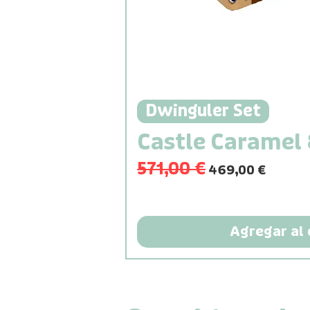
Dwinguler Set
Castle Caramel
571,00 €
Precio
Precio de oferta
469,00 €
Agregar al 