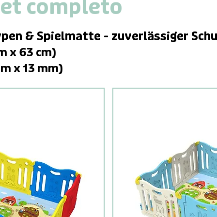
set completo
ypen & Spielmatte - zuverlässiger
Schu
 m x 63 cm)
4 m x 13 mm)