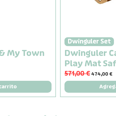
Dwinguler Set
 & My Town
Dwinguler C
Play Mat Saf
571,00 €
Precio
Precio de 
474,00 €
carrito
Agrega