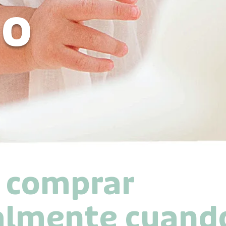
no
 comprar
ualmente cuand