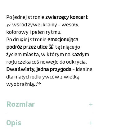
Po jednej stronie
zwierzęcy koncert
🎶 wśród żywej krainy – wesoły,
kolorowy i pełen rytmu.
Po drugiej stronie
emocjonująca
podróż przez ulice
🛣️ tętniącego
życiem miasta, w którym na każdym
rogu czeka coś nowego do odkrycia.
Dwa światy, jedna przygoda
– idealne
dla małych odkrywców z wielką
wyobraźnią. 💭
Rozmiar
Medium
Opis
Długość:
1,9 metra
Szerokość:
1,3 metra
Dwinguler Playmat Rozmiar M – Plac