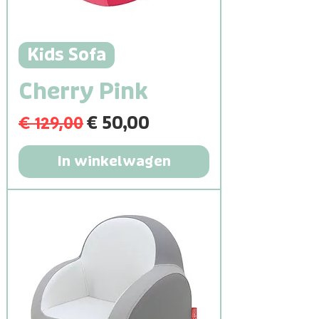
Kids Sofa
Cherry Pink
€ 129,00
Normale prijs
Verkoopprijs
€ 50,00
In winkelwagen