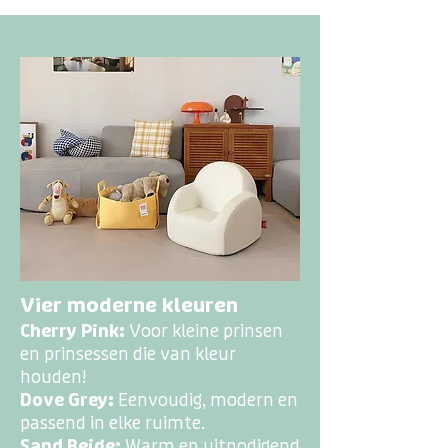
Vier moderne kleuren
Cherry Pink:
Voor kleine prinsen
en prinsessen die van kleur
houden!
Dove Grey:
Eenvoudig, modern en
passend in elke ruimte.
Sand Beige:
Warm en uitnodigend