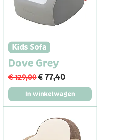
Kids Sofa
Dove Grey
€ 129,00
Normale prijs
Verkoopprijs
€ 77,40
In winkelwagen