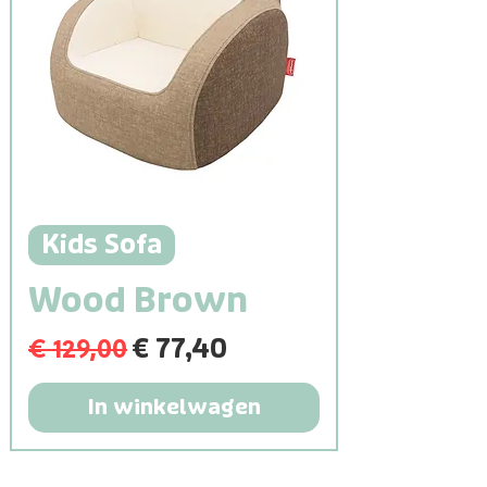
Kids Sofa
Wood Brown
€ 129,00
Normale prijs
Verkoopprijs
€ 77,40
In winkelwagen