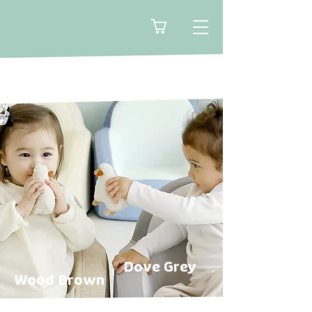
🛒
Dove Grey
Wood Brown