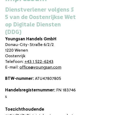
Dienstverlener volgens §
5 van de Oostenrijkse Wet
op Digitale Diensten
(DDG)
Youngsan Handels GmbH
Donau-City-Straße 6/2/2
1220 Wenen
Oostenrijk
Telefoon:
+43 1 522-6243
E-mail:
o
ffice@youngsan.com
BTW-nummer:
ATU47807805​
Handelsregisternummer:
FN 183746
s​
Toezichthoudende