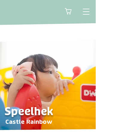
🛒
Speelhek
Castle Rainbow