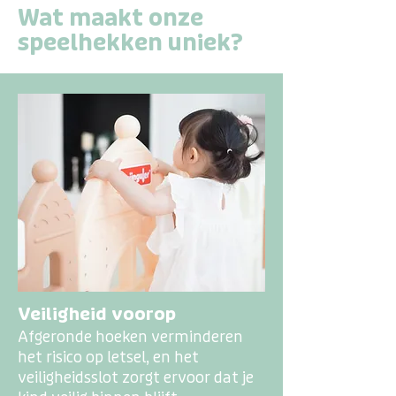
Wat maakt onze
speelhekken uniek?
Veiligheid voorop
Afgeronde hoeken verminderen
het risico op letsel, en het
veiligheidsslot zorgt ervoor dat je