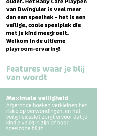
ouder. Het Baby Care Playpen
van Dwinguler is veel meer
dan een speelhek – het is een
veilige, coole speelplek die
met je kind meegroeit.
Welkom in de ultieme
playroom-ervaring!
Features waar je blij
van wordt
Maximale veiligheid
Afgeronde hoeken verkleinen het
risico op verwondingen, en het
veiligheidsslot zorgt ervoor dat je
kindje veilig in zijn of haar
speelzone blijft.