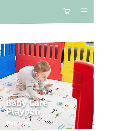
🛒
Baby Care
Playpen
Rainbow