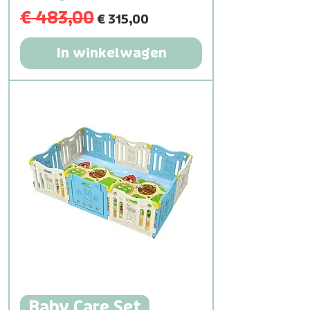
€ 483,00
Normale prijs
Verkoopprijs
€ 315,00
In winkelwagen
Baby Care Set