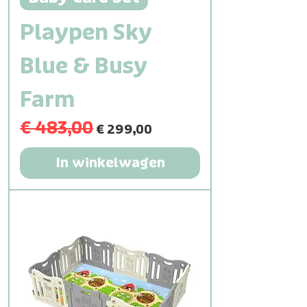
Playpen Sky
Blue & Busy
Farm
€ 483,00
Normale prijs
Verkoopprijs
€ 299,00
In winkelwagen