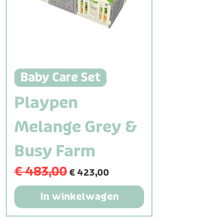
Baby Care Set
Playpen
Melange Grey &
Busy Farm
€ 483,00
Normale prijs
Verkoopprijs
€ 423,00
In winkelwagen