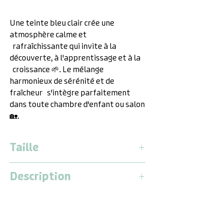
Une teinte bleu clair crée une
atmosphère calme et
rafraîchissante qui invite à la
découverte, à l'apprentissage et à la
croissance 🌱. Le mélange
harmonieux de sérénité et de
fraîcheur s'intègre parfaitement
dans toute chambre d'enfant ou salon
🏡.
Taille
Longueur :
2,19 mètres
Description
Largeur :
1,47 mètres
Hauteur :
0,63 mètres
BABY CARE Parc – Sécurité et
flexibilité pour votre enfant !