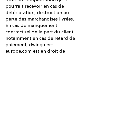
pourrait recevoir en cas de
détérioration, destruction ou
perte des marchandises livrées.
En cas de manquement
contractuel de la part du client,
notamment en cas de retard de
paiement, dwinguler-
europe.com est en droit de
reprendre les marchandises. La
reprise des marchandises
constitue une résiliation du
contrat.
7. Garantie
Toutes les marchandises
achetées sur dwinguler-
europe.com bénéficient des