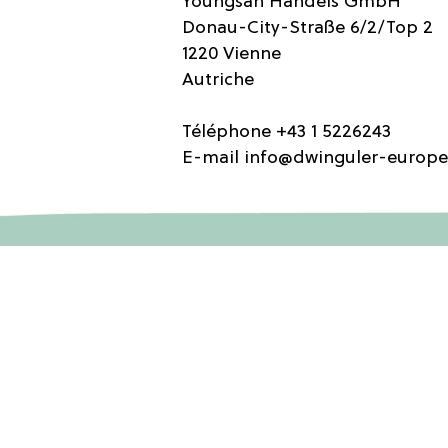
Youngsan Handels GmbH
Donau-City-Straße 6/2/Top 2
1220 Vienne
Autriche
Téléphone +43 1 5226243
E-mail
info@dwinguler-europ
Lég
Informations
Condi
vent
À propos de nous
Condi
Contact
pour 
Ment
FAQ
Polit