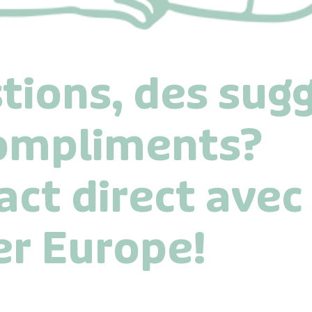
tions, des sug
compliments?
act direct avec
r Europe!