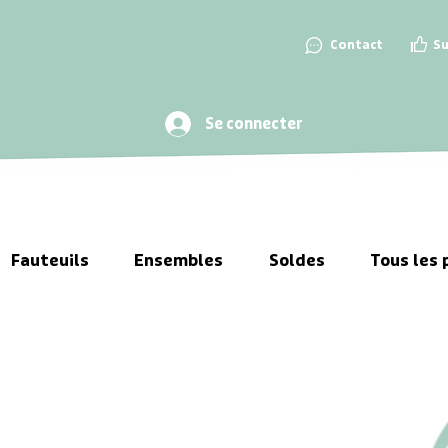
👍
💬
Contact
S
Se connecter
Fauteuils
Ensembles
Soldes
Tous les 