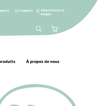
Sélectionnez la
upport

Support

langue
📍
🛒
produits
À propos de nous