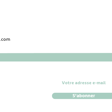
e.com
al
Notre Newsletter
tions générales de
e
tions de rétractation
votre achat
S'abonner
ions légales
ique de confidentialité