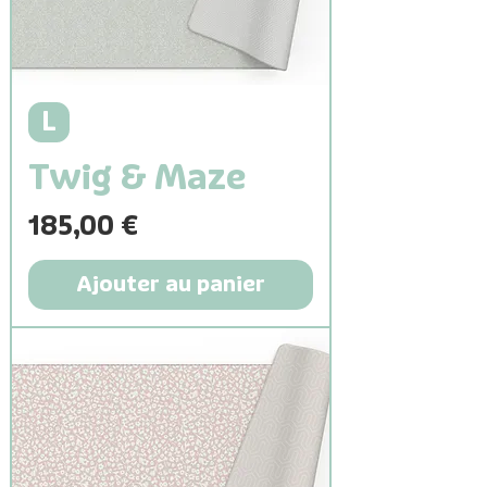
L
Twig & Maze
Prix
185,00 €
Ajouter au panier