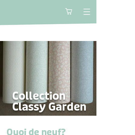
🛒
Collection
Classy Garden
Quoi de neuf?