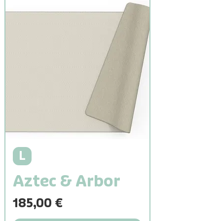
L
Aztec & Arbor
Prix
185,00 €