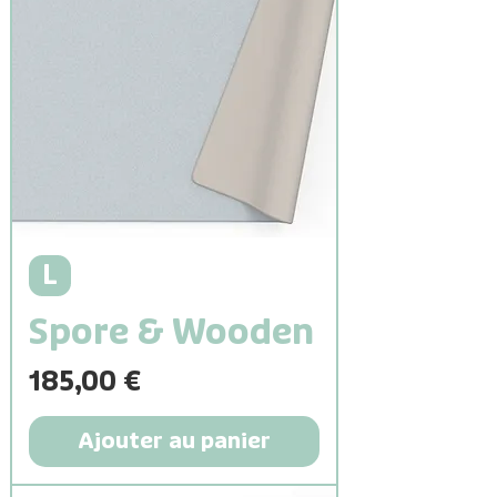
L
Spore & Wooden
Prix
185,00 €
Ajouter au panier