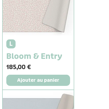
L
Bloom & Entry
Prix
185,00 €
Ajouter au panier