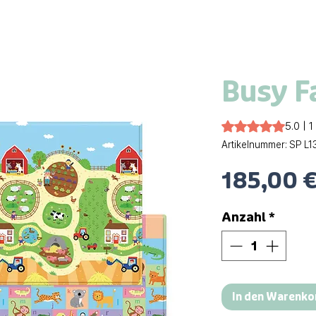
Busy F
Das Rating beträgt
5.0 | 
Artikelnummer: SP L1
185,00 
Anzahl
*
In den Warenko