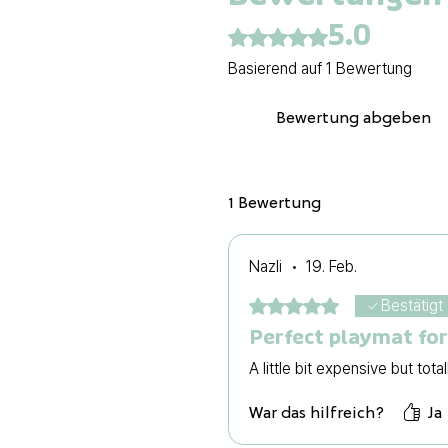
5.0
Mit 5 von 5 Sternen bewertet.
Basierend auf 1 Bewertung
Bewertung abgeben
1 Bewertung
Nazli
•
19. Feb.
Mit 5 von 5 Sternen bewertet
Bestätigt
Perfect playmat fo
A little bit expensive but total
War das hilfreich?
Ja