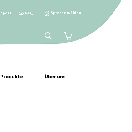
Sprache wählen
upport

FAQ

📍
🛒
 Produkte
Über uns