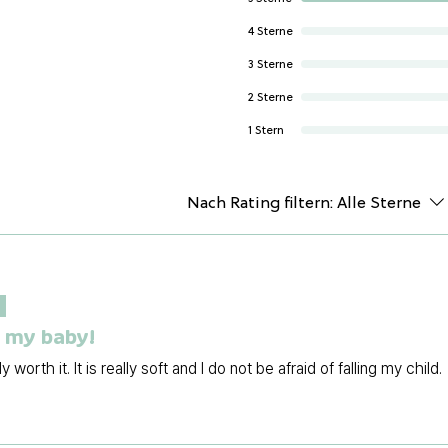
Das Beste:
✔
Doppelseitiges
4 Sterne
und neue Muster 
3 Sterne
✔
Ultra-pflegelei
feuchten Tuch und
2 Sterne
✔
Schadstofffrei 
1 Stern
europäischen Sp
und Papa-Approv
✔
Lärmreduziere
Nach Rating filtern:
Alle Sterne
Spielspaß für dein
Die
Dwinguler Ba
und dein Kind Komf
.
wo du bist!
r my baby!
ly worth it. It is really soft and I do not be afraid of falling my child.