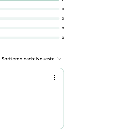
 Design
– einfach umdrehen
0
entdecken!
0
cht
– Ein Wisch mit einem
 alles ist sauber.
0
& sicher
– Zertifiziert nach
0
ielzeugnormen – 100 % Mama-
ed!
nd
– Mehr Ruhe für dich, mehr
Sortieren nach:
Neueste
 Kind.
by Care Playmat
genießt du
ort und Sicherheit – überall,