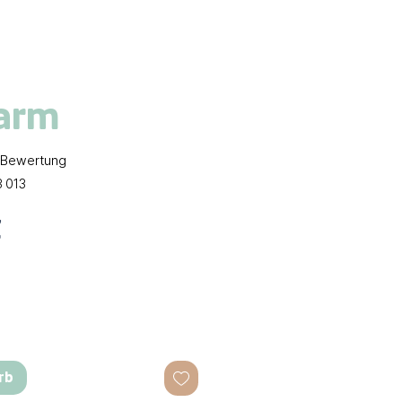
arm
 5.0 von fünf Sternen, basierend auf 1 Bewertung.
1 Bewertung
3 013
Preis
€
rb