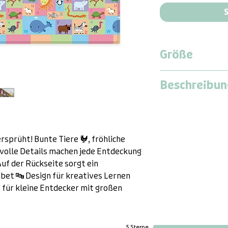
S
Größe
Large
Beschreibun
Länge:
2,1 Meter
Breite:
1,4 Meter
Dwinguler Baby C
Dicke:
13 Millimet
vielseitige Spielp
Entspannung und 
rsprüht! Bunte Tiere 🐓, fröhliche
volle Details machen jede Entdeckung
Die
Dwinguler Ba
uf der Rückseite sorgt ein
sichere, robuste U
abet 🔤 Design für kreatives Lernen
zum Spielen, Tob
 für kleine Entdecker mit großen
Sie ist auch perfe
Yoga und Workout
5 Sterne