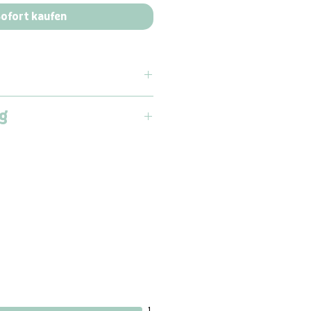
ofort kaufen
g
are Playmat Größe L – Der
er
latz für Abenteuer,
Spaß!
by Care Playmat
bietet eine
nterlage für dein Kind – ideal
en und für Outdoor-Abenteuer.
kt für Sport & Fitness, wie
s.
1