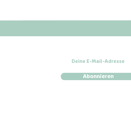
htliches
Unser Newsletter
emeine
häftsbedingungen
rrufsbestimmungen bei
em Kauf
Abonnieren
essum
nschutz
ies
erefreiheit