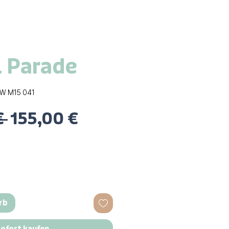
 Parade
DW M15 041
Standardpreis
Sale-
€ 
155,00 €
Preis
rb
ofort kaufen