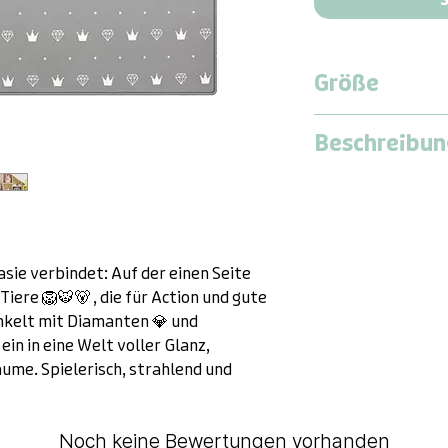
Größe
Medium
Beschreibun
Länge:
1,9 Meter
Breite:
1,3 Meter
Dwinguler Playma
Dicke:
15 Millimet
für Action, Abent
Hier kommt der pe
asie verbindet: Auf der einen Seite
Komfort und Style
Tiere 🦁🐯🐻 , die für Action und gute
ihrer Größe bietet
nkelt mit Diamanten 💎 und
Abenteuer, die dei
ein in eine Welt voller Glanz,
schützt dabei vor
ume. Spielerisch, strahlend und
ist auch perfekt f
und Workouts.
Noch keine Bewertungen vorhanden