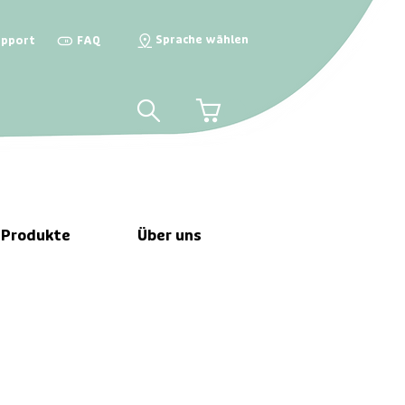
Sprache wählen
upport

FAQ

📍
🛒
 Produkte
Über uns