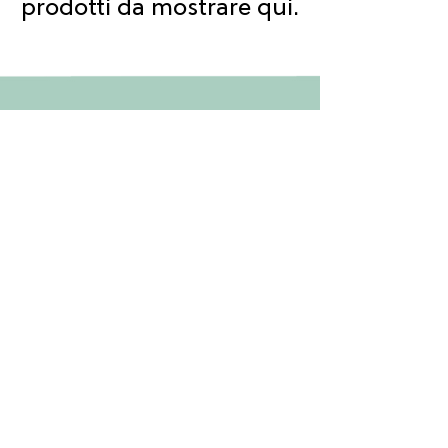
prodotti da mostrare qui.
Informazioni
Chi siamo
Contatti
Servizi
Condizoni di spedizione e pagamento
Resi e reclami
Smaltimento di batterie e apparecchi
elettrici