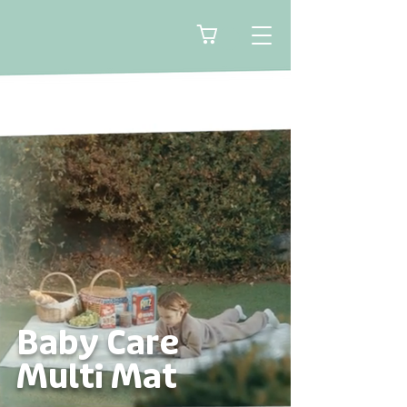
🛒
Baby Care
Multi Mat