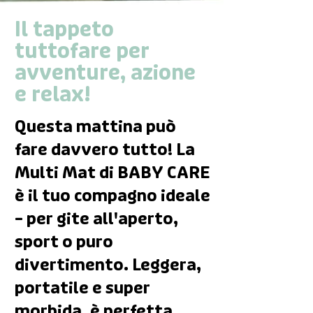
Il tappeto
tuttofare per
avventure, azione
e relax!
Questa mattina può
fare davvero tutto! La
Multi Mat di BABY CARE
è il tuo compagno ideale
– per gite all'aperto,
sport o puro
divertimento. Leggera,
portatile e super
morbida, è perfetta